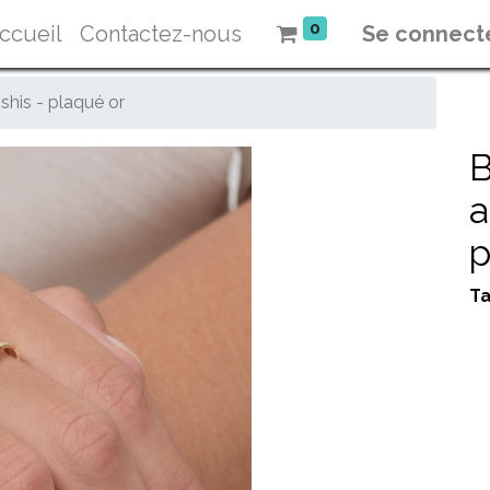
0
ccueil
Contactez-nous
Se connect
shis - plaqué or
B
a
p
Ta