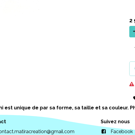
2
i est unique de par sa forme, sa taille et sa couleur.
act
Suivez nous
ontact.matiracreation@gmail.com
Facebook