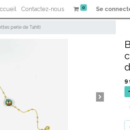
0
ccueil
Contactez-nous
Se connect
ttes perle de Tahiti
B
c
d
9