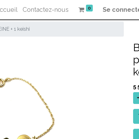
0
ccueil
Contactez-nous
Se connect
NE + 1 keishi
B
p
k
5 