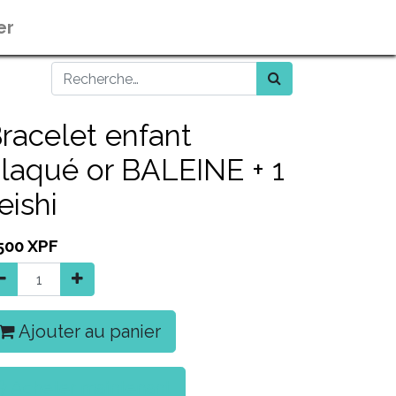
er
racelet enfant
laqué or BALEINE + 1
eishi
500
XPF
Ajouter au panier
Acheter maintenant