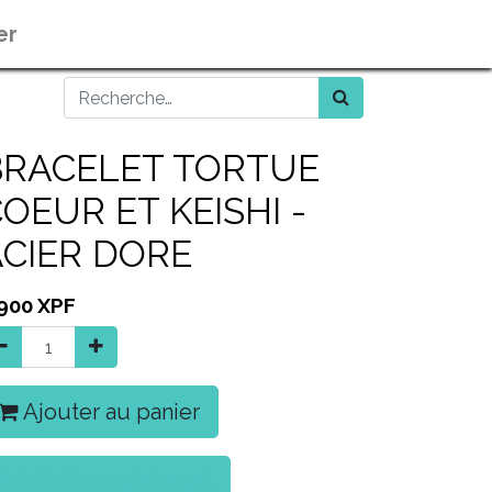
er
BRACELET TORTUE
OEUR ET KEISHI -
ACIER DORE
 900
XPF
Ajouter au panier
Acheter maintenant