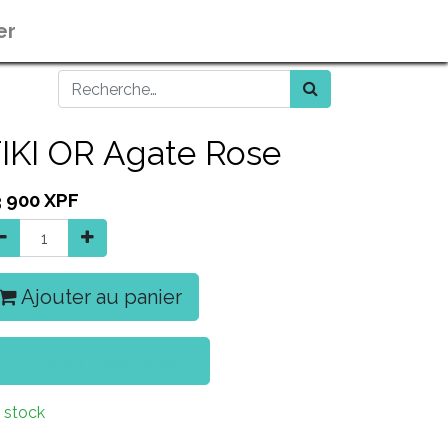
er
IKI OR Agate Rose
3 900
XPF
Ajouter au panier
Acheter maintenant
 stock