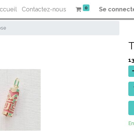
0
ccueil
Contactez-nous
Se connect
ose
T
1
En