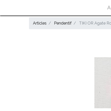
A
Articles
Pendentif
TIKI OR Agate R