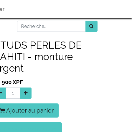
er
STUDS PERLES DE
AHITI - monture
rgent
1 900
XPF
Ajouter au panier
Acheter maintenant