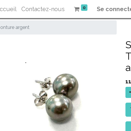
0
ccueil
Contactez-nous
Se connect
nture argent
T
a
1